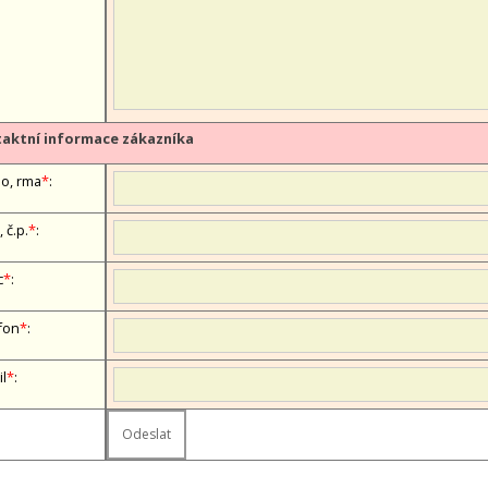
aktní informace zákazníka
, firma
*
:
, č.p.
*
:
c
*
:
fon
*
:
il
*
: