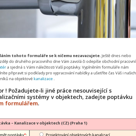
áním tohoto formuláře se k ničemu nezavazujete.
Ještě dnes nebo
zději do druhého pracovního dne Vám zavolá či odepíše obchodní pracovník
atér
a sjedná s Vámi náležitosti Vaší poptávky. Vyplněním formuláře nám
íte připravit si podklady pro vypracování nabídky a ušetříte čas Váš i našich
níků na objektové
kanalizace
.
r ! Požadujete-li jiné práce nesouvisející s
alizačními systémy v objektech, zadejte poptávku
ým formulářem
.
ávka – Kanalizace v objektech (CZ) (Praha 1)
mět poptávky
*
:
Projektování objektových kanalizací