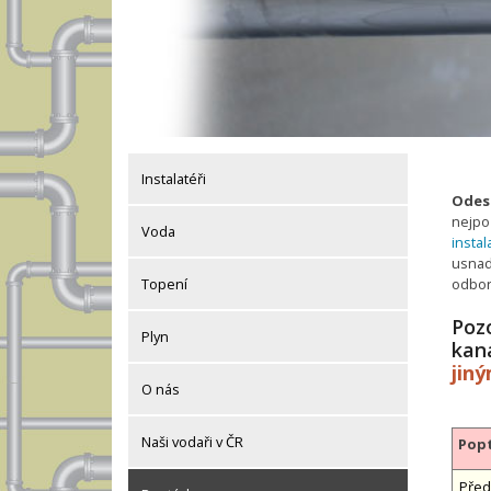
Instalatéři
Odesl
nejpo
Voda
instal
usnadn
odbor
Topení
Pozo
Plyn
kan
jin
O nás
Naši vodaři v ČR
Popt
Před