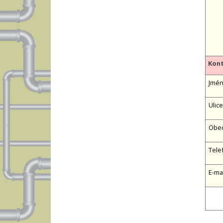
Kont
Jméno
Ulice
Obe
Tele
E-ma