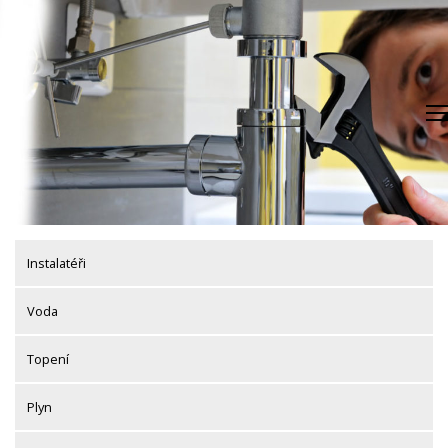
Skip
to
content
Instalatéři
Voda
Topení
Plyn