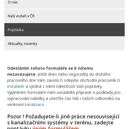
O nás
Naši vodaři v ČR
Poptávka
Aktuality, novinky
Odesláním tohoto formuláře se k ničemu
nezavazujete.
Ještě dnes nebo nejpozději do druhého
pracovního dne Vám zavolá či odepíše obchodní pracovník či
instalatér
a sjedná s Vámi náležitosti Vaší poptávky.
Vyplněním formuláře nám usnadníte připravit si podklady pro
vypracování nabídky a ušetříte čas Váš i našich odborníků na
venkovní
kanalizace
.
Pozor ! Požadujete-li jiné práce nesouvisející
s kanalizačními systémy v terénu, zadejte
poptávku
jiným formulářem
.