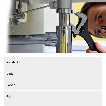
Skip
to
content
Instalatéři
Voda
Topení
Plyn