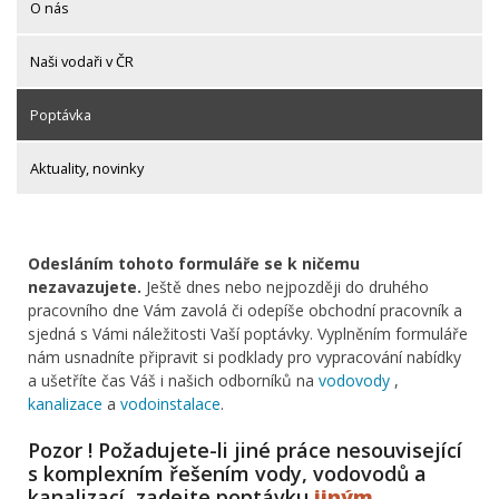
O nás
Naši vodaři v ČR
Poptávka
Aktuality, novinky
Odesláním tohoto formuláře se k ničemu
nezavazujete.
Ještě dnes nebo nejpozději do druhého
pracovního dne Vám zavolá či odepíše obchodní pracovník a
sjedná s Vámi náležitosti Vaší poptávky. Vyplněním formuláře
nám usnadníte připravit si podklady pro vypracování nabídky
a ušetříte čas Váš i našich odborníků na
vodovody
,
kanalizace
a
vodoinstalace
.
Pozor ! Požadujete-li jiné práce nesouvisející
s komplexním řešením vody, vodovodů a
kanalizací, zadejte poptávku
jiným