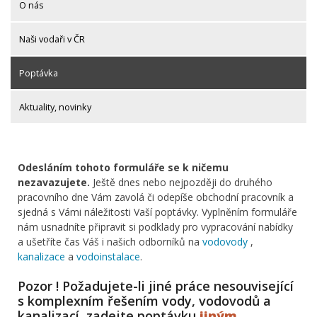
O nás
Naši vodaři v ČR
Poptávka
Aktuality, novinky
Odesláním tohoto formuláře se k ničemu
nezavazujete.
Ještě dnes nebo nejpozději do druhého
pracovního dne Vám zavolá či odepíše obchodní pracovník a
sjedná s Vámi náležitosti Vaší poptávky. Vyplněním formuláře
nám usnadníte připravit si podklady pro vypracování nabídky
a ušetříte čas Váš i našich odborníků na
vodovody
,
kanalizace
a
vodoinstalace
.
Pozor ! Požadujete-li jiné práce nesouvisející
s komplexním řešením vody, vodovodů a
kanalizací, zadejte poptávku
jiným