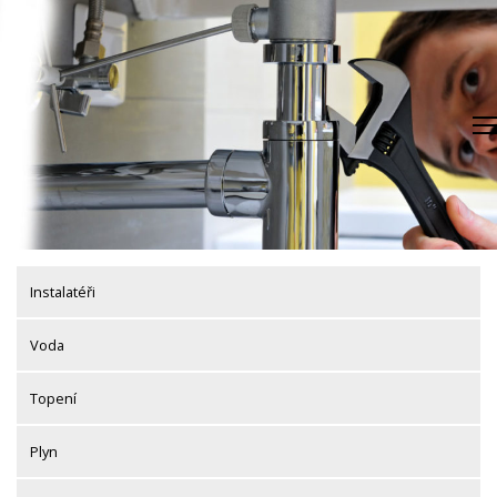
Skip
to
content
Instalatéři
Voda
Topení
Plyn