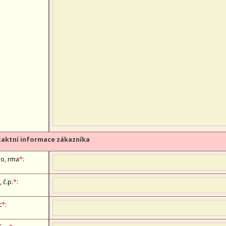
aktní informace zákazníka
, firma
*
:
, č.p.
*
:
c
*
: