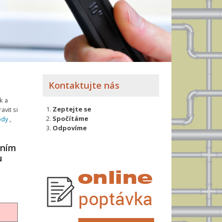
Kontaktujte nás
k a
Zeptejte se
avit si
Spočítáme
ody
,
Odpovíme
xním
u