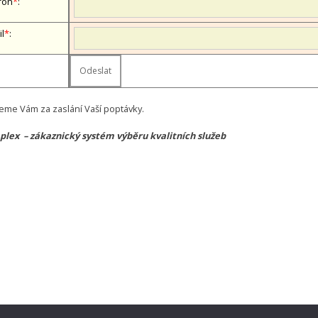
fon
*
:
il
*
:
eme Vám za zaslání Vaší poptávky.
lex – zákaznický systém výběru kvalitních služeb