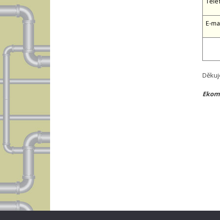
Tele
E-ma
Děkuj
Ekomp