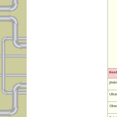
Kont
Jméno
Ulice
Obe