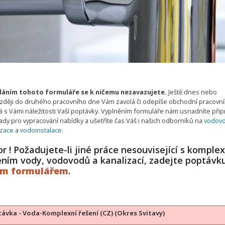
áním tohoto formuláře se k ničemu nezavazujete.
Ještě dnes nebo
zději do druhého pracovního dne Vám zavolá či odepíše obchodní pracovní
 s Vámi náležitosti Vaší poptávky. Vyplněním formuláře nám usnadníte připr
ady pro vypracování nabídky a ušetříte čas Váš i našich odborníků na
vodov
izace
a
vodoinstalace
.
r ! Požadujete-li jiné práce nesouvisející s komple
ením vody, vodovodů a kanalizací, zadejte poptávk
ým formulářem
.
ávka - Voda-Komplexní řešení (CZ) (Okres Svitavy)