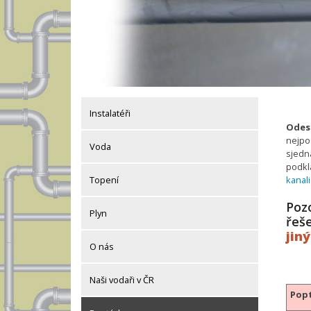
Instalatéři
Odesl
nejpo
Voda
sjedná
podkl
kanal
Topení
Pozo
Plyn
řeš
jin
O nás
Naši vodaři v ČR
Popt