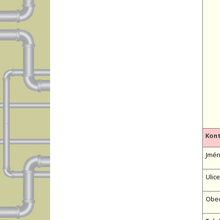
Kont
Jméno
Ulice
Obe