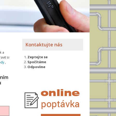
Kontaktujte nás
k a
Zeptejte se
avit si
Spočítáme
ody
,
Odpovíme
xním
u