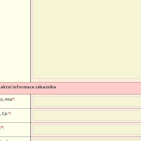
aktní informace zákazníka
, firma
*
:
, č.p.
*
:
c
*
: