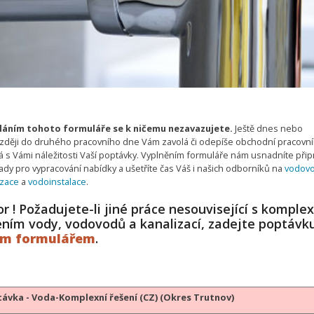
áním tohoto formuláře se k ničemu nezavazujete.
Ještě dnes nebo
zději do druhého pracovního dne Vám zavolá či odepíše obchodní pracovní
 s Vámi náležitosti Vaší poptávky. Vyplněním formuláře nám usnadníte připr
ady pro vypracování nabídky a ušetříte čas Váš i našich odborníků na
vodov
izace
a
vodoinstalace
.
r ! Požadujete-li jiné práce nesouvisející s komple
ením vody, vodovodů a kanalizací, zadejte poptávk
ým formulářem
.
ávka - Voda-Komplexní řešení (CZ) (Okres Trutnov)