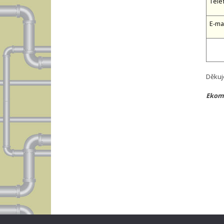
Tele
E-ma
Děkuj
Ekomp