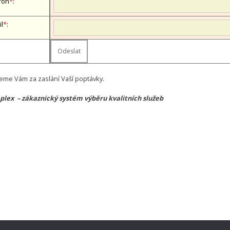
fon
*
:
il
*
:
eme Vám za zaslání Vaší poptávky.
lex – zákaznický systém výběru kvalitních služeb