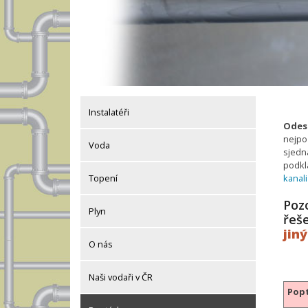
Instalatéři
Odesl
nejpo
Voda
sjedná
podkl
kanal
Topení
Pozo
Plyn
řeš
jin
O nás
Naši vodaři v ČR
Popt