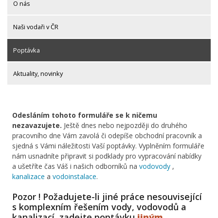
O nás
Naši vodaři v ČR
Poptávka
Aktuality, novinky
Odesláním tohoto formuláře se k ničemu
nezavazujete.
Ještě dnes nebo nejpozději do druhého
pracovního dne Vám zavolá či odepíše obchodní pracovník a
sjedná s Vámi náležitosti Vaší poptávky. Vyplněním formuláře
nám usnadníte připravit si podklady pro vypracování nabídky
a ušetříte čas Váš i našich odborníků na
vodovody
,
kanalizace
a
vodoinstalace
.
Pozor ! Požadujete-li jiné práce nesouvisející
s komplexním řešením vody, vodovodů a
kanalizací, zadejte poptávku
jiným