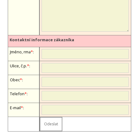
Kontaktní informace zákazníka
Jméno, firma
*
:
Ulice, č.p.
*
:
Obec
*
:
Telefon
*
:
E-mail
*
: