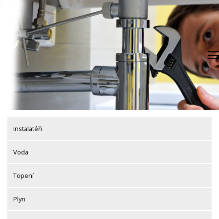
Skip
to
content
Instalatéři
Voda
Topení
Plyn