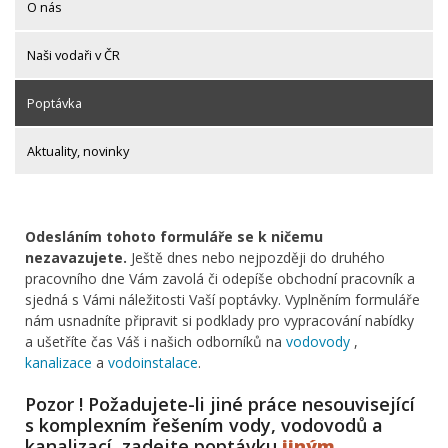
O nás
Naši vodaři v ČR
Poptávka
Aktuality, novinky
Odesláním tohoto formuláře se k ničemu
nezavazujete.
Ještě dnes nebo nejpozději do druhého
pracovního dne Vám zavolá či odepíše obchodní pracovník a
sjedná s Vámi náležitosti Vaší poptávky. Vyplněním formuláře
nám usnadníte připravit si podklady pro vypracování nabídky
a ušetříte čas Váš i našich odborníků na
vodovody
,
kanalizace
a
vodoinstalace
.
Pozor ! Požadujete-li jiné práce nesouvisející
s komplexním řešením vody, vodovodů a
kanalizací, zadejte poptávku
jiným