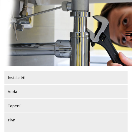
Skip
to
content
Instalatéři
Voda
Topení
Plyn