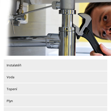
Skip
to
content
Instalatéři
Voda
Topení
Plyn