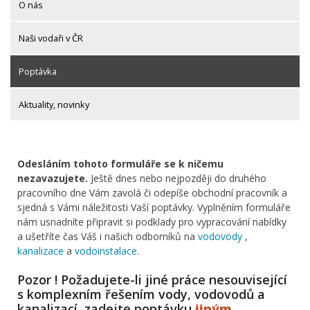
O nás
Naši vodaři v ČR
Poptávka
Aktuality, novinky
Odesláním tohoto formuláře se k ničemu
nezavazujete.
Ještě dnes nebo nejpozději do druhého
pracovního dne Vám zavolá či odepíše obchodní pracovník a
sjedná s Vámi náležitosti Vaší poptávky. Vyplněním formuláře
nám usnadníte připravit si podklady pro vypracování nabídky
a ušetříte čas Váš i našich odborníků na
vodovody
,
kanalizace
a
vodoinstalace
.
Pozor ! Požadujete-li jiné práce nesouvisející
s komplexním řešením vody, vodovodů a
kanalizací, zadejte poptávku
jiným