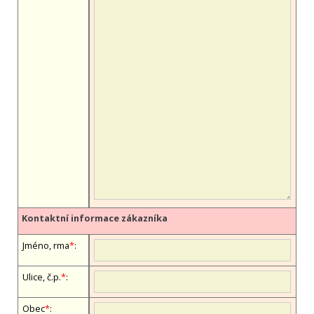
Kontaktní informace zákazníka
Jméno, firma
*
:
Ulice, č.p.
*
:
Obec
*
: