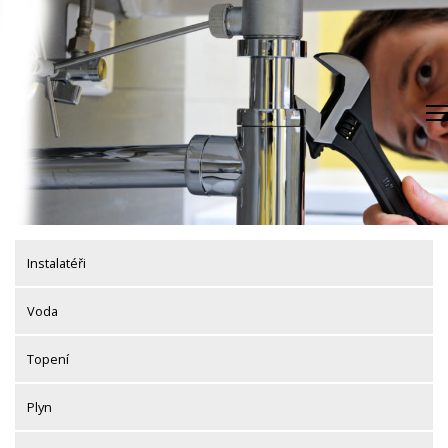
Skip
to
content
Instalatéři
Voda
Topení
Plyn