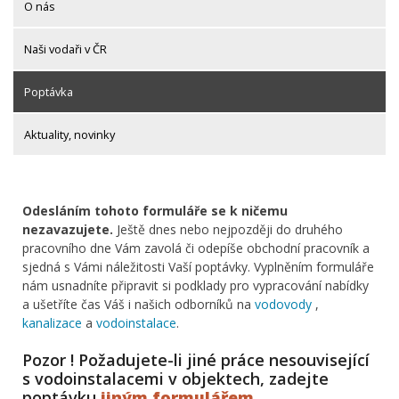
O nás
Naši vodaři v ČR
Poptávka
Aktuality, novinky
Odesláním tohoto formuláře se k ničemu
nezavazujete.
Ještě dnes nebo nejpozději do druhého
pracovního dne Vám zavolá či odepíše obchodní pracovník a
sjedná s Vámi náležitosti Vaší poptávky. Vyplněním formuláře
nám usnadníte připravit si podklady pro vypracování nabídky
a ušetříte čas Váš i našich odborníků na
vodovody
,
kanalizace
a
vodoinstalace
.
Pozor ! Požadujete-li jiné práce nesouvisející
s vodoinstalacemi v objektech, zadejte
poptávku
jiným formulářem
.