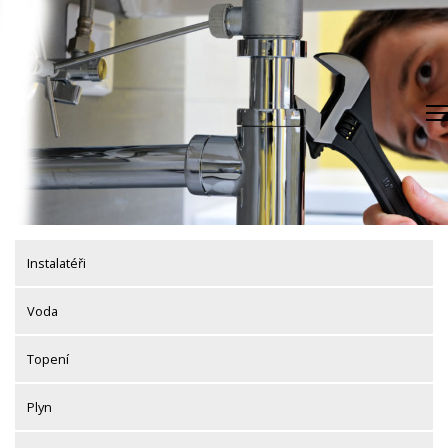
Skip
to
content
Instalatéři
Voda
Topení
Plyn