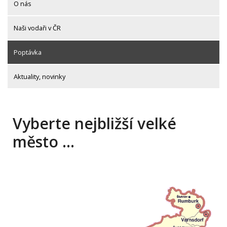
O nás
Naši vodaři v ČR
Poptávka
Aktuality, novinky
Vyberte nejbližší velké
město …