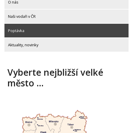
O nás
Naši vodaři v ČR
Poptávka
Aktuality, novinky
Vyberte nejbližší velké
město …