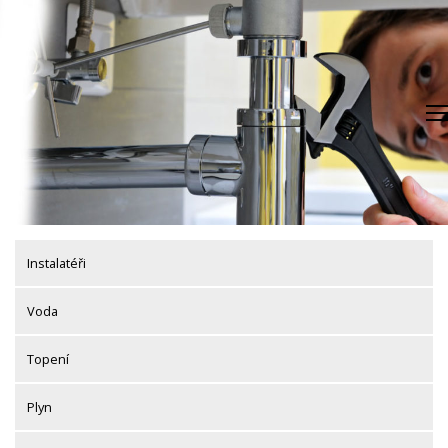
Skip
to
content
Instalatéři
Voda
Topení
Plyn