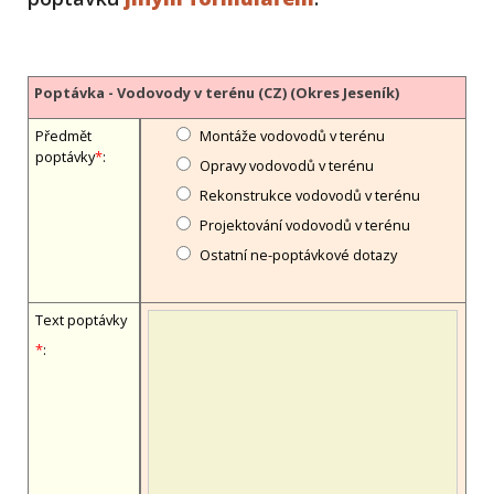
Poptávka - Vodovody v terénu (CZ) (Okres Jeseník)
Předmět
Montáže vodovodů v terénu
poptávky
*
:
Opravy vodovodů v terénu
Rekonstrukce vodovodů v terénu
Projektování vodovodů v terénu
Ostatní ne-poptávkové dotazy
Text poptávky
*
: