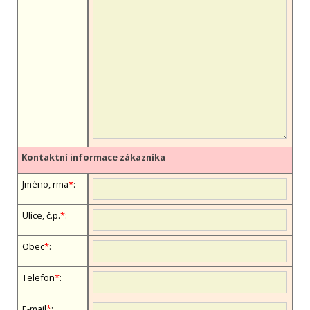
Kontaktní informace zákazníka
Jméno, firma
*
:
Ulice, č.p.
*
:
Obec
*
:
Telefon
*
:
E-mail
*
: