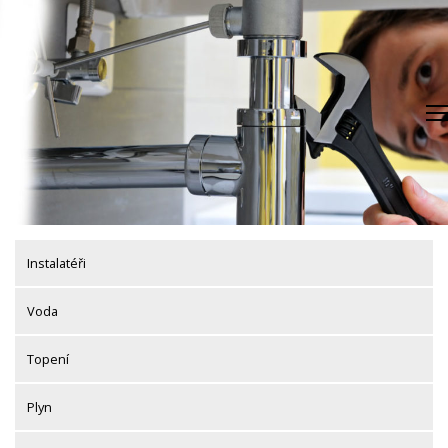
Skip
to
content
Instalatéři
Voda
Topení
Plyn