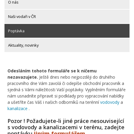
O nás
Naši vodaři v ČR
Poptávka
Aktuality, novinky
Odesláním tohoto formuláře se k ničemu
nezavazujete.
Ještě dnes nebo nejpozději do druhého
pracovního dne Vám zavolá či odepíše obchodní pracovník a
sjedná s Vámi náležitosti Vaší poptávky. Vyplněním formuláře
nám usnadníte připravit si podklady pro vypracování nabídky
a ušetříte čas Váš i našich odborníků na terénní
vodovody
a
kanalizace
.
Pozor ! Požadujete-li jiné práce nesouvisející
s vodovody a kanalizacemi v terénu, zadejte
poptávku
jiným formulářem
.