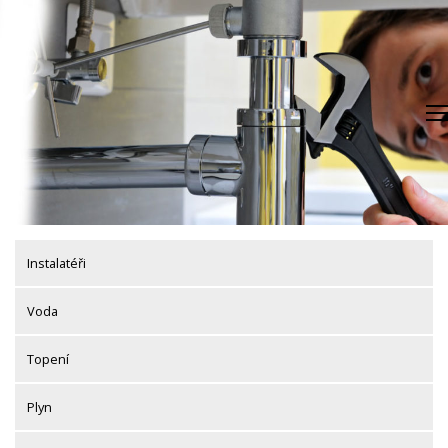
Skip
to
content
Instalatéři
Voda
Topení
Plyn