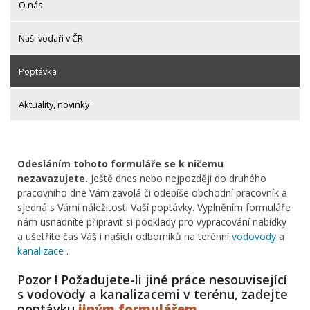
O nás
Naši vodaři v ČR
Poptávka
Aktuality, novinky
Odesláním tohoto formuláře se k ničemu
nezavazujete.
Ještě dnes nebo nejpozději do druhého
pracovního dne Vám zavolá či odepíše obchodní pracovník a
sjedná s Vámi náležitosti Vaší poptávky. Vyplněním formuláře
nám usnadníte připravit si podklady pro vypracování nabídky
a ušetříte čas Váš i našich odborníků na terénní
vodovody
a
kanalizace
.
Pozor ! Požadujete-li jiné práce nesouvisející
s vodovody a kanalizacemi v terénu, zadejte
poptávku
jiným formulářem
.