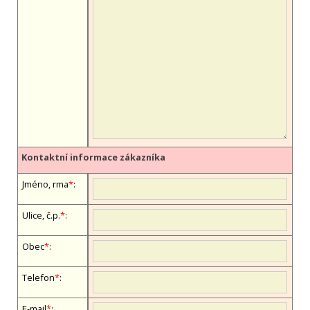
Kontaktní informace zákazníka
Jméno, firma
*
:
Ulice, č.p.
*
:
Obec
*
:
Telefon
*
:
E-mail
*
: