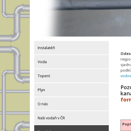
Instalatéři
Odesl
nejpo
Voda
sjedná
podkla
vodo
Topení
Pozo
Plyn
kan
for
O nás
Naši vodaři v ČR
Popt