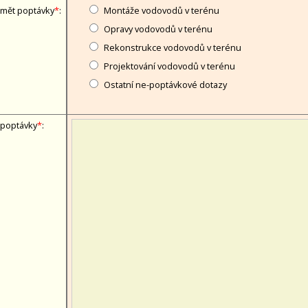
mět poptávky
*
:
Montáže vodovodů v terénu
Opravy vodovodů v terénu
Rekonstrukce vodovodů v terénu
Projektování vodovodů v terénu
Ostatní ne-poptávkové dotazy
 poptávky
*
: