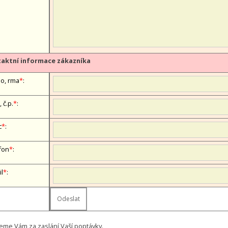
aktní informace zákazníka
, firma
*
:
, č.p.
*
:
c
*
:
fon
*
:
il
*
:
eme Vám za zaslání Vaší poptávky.