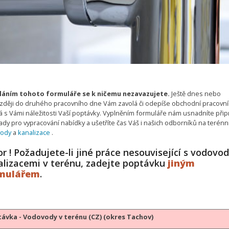
áním tohoto formuláře se k ničemu nezavazujete.
Ještě dnes nebo
zději do druhého pracovního dne Vám zavolá či odepíše obchodní pracovní
 s Vámi náležitosti Vaší poptávky. Vyplněním formuláře nám usnadníte připr
dy pro vypracování nabídky a ušetříte čas Váš i našich odborníků na terénn
vody
a
kanalizace
.
r ! Požadujete-li jiné práce nesouvisející s vodovo
alizacemi v terénu, zadejte poptávku
jiným
mulářem
.
ávka - Vodovody v terénu (CZ) (okres Tachov)