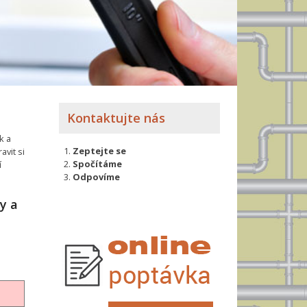
Kontaktujte nás
k a
Zeptejte se
avit si
Spočítáme
í
Odpovíme
dy a