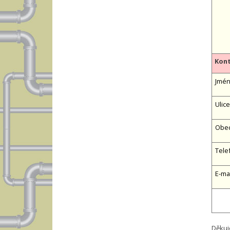
Kont
Jméno
Ulice
Obe
Tele
E-ma
Děkuj