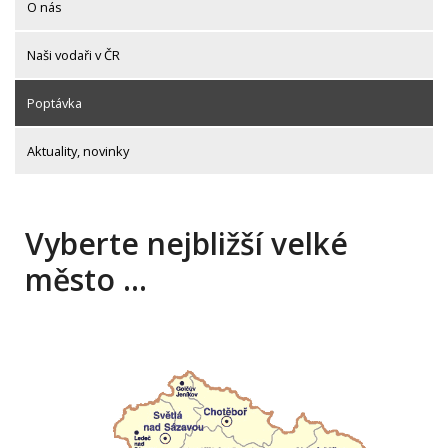
O nás
Naši vodaři v ČR
Poptávka
Aktuality, novinky
Vyberte nejbližší velké
město …