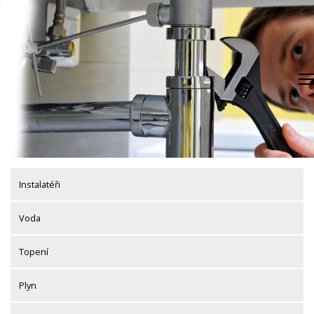
Skip
to
content
Instalatéři
Voda
Topení
Plyn