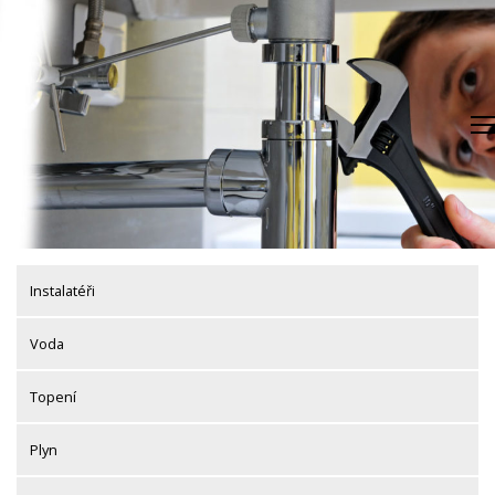
Skip
to
content
Instalatéři
Voda
Topení
Plyn