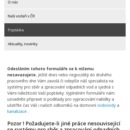
O nás
Naši vodaři v ČR
Poptávka
Aktuality, novinky
Odesláním tohoto formuláře se k ničemu
nezavazujete.
Ještě dnes nebo nejpozději do druhého
pracovního dne Vám zavolá či odepíše náš specialista na
systémy pro sběr a zpracování odpadních vod a sjedná s
Vámi náležitosti Vaší poptávky. Vyplněním formuláře nám
usnadníte připravit si podklady pro vypracování nabídky a
ušetříte čas Váš i našich odborníků na domovní
vodovody
a
kanalizace
.
Pozor ! Požadujete-li jiné práce nesouvisející
se systémy pro sběr a zpracování odpadních