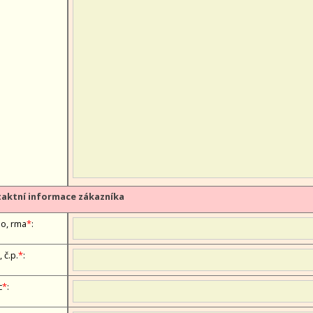
aktní informace zákazníka
, firma
*
:
, č.p.
*
:
c
*
: