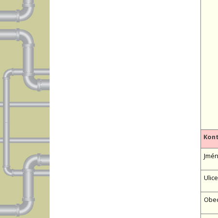
Kont
Jméno
Ulice
Obe