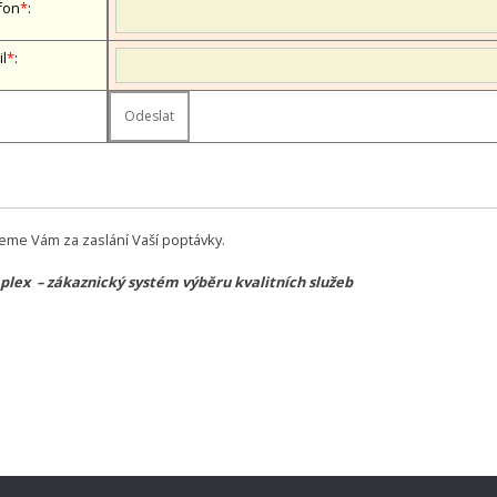
fon
*
:
il
*
:
eme Vám za zaslání Vaší poptávky.
lex – zákaznický systém výběru kvalitních služeb