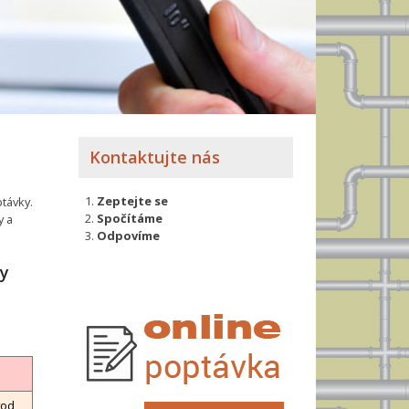
Kontaktujte nás
Zeptejte se
távky.
Spočítáme
y a
Odpovíme
my
u
vod