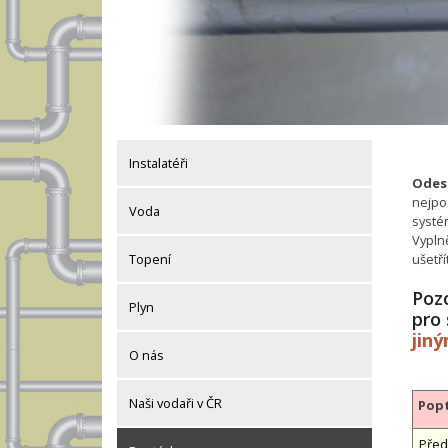
Instalatéři
Odesl
nejpo
Voda
systé
Vypln
ušetř
Topení
Pozo
Plyn
pro
jin
O nás
Naši vodaři v ČR
Popt
Před