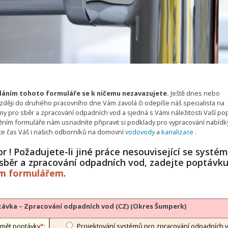
áním tohoto formuláře se k ničemu nezavazujete.
Ještě dnes nebo
zději do druhého pracovního dne Vám zavolá či odepíše náš specialista na
my pro sběr a zpracování odpadních vod a sjedná s Vámi náležitosti Vaší pop
ěním formuláře nám usnadníte připravit si podklady pro vypracování nabídk
íte čas Váš i našich odborníků na domovní
vodovody
a
kanalizace
.
r ! Požadujete-li jiné práce nesouvisející se systé
 sběr a zpracování odpadních vod, zadejte poptávk
ým formulářem
.
ávka – Zpracování odpadních vod (CZ) (Okres Šumperk)
mět poptávky
*
:
Projektování systémů pro zpracování odpadních 