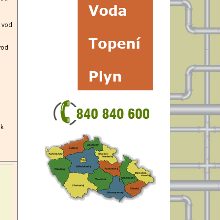
 vod
vod
ek