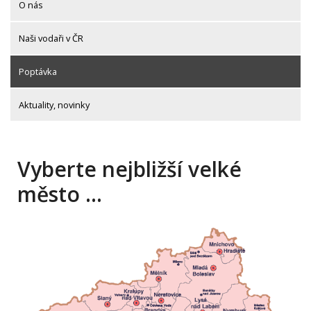
O nás
Naši vodaři v ČR
Poptávka
Aktuality, novinky
Vyberte nejbližší velké
město …