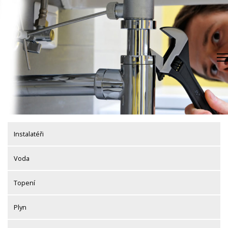
Skip
to
content
Instalatéři
Voda
Topení
Plyn