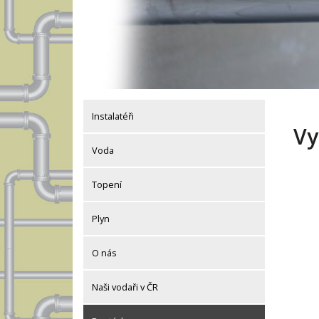
Instalatéři
Vy
Voda
Topení
Plyn
O nás
Naši vodaři v ČR