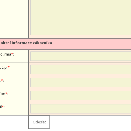
aktní informace zákazníka
, firma
*
:
, č.p.
*
:
c
*
:
fon
*
:
il
*
: