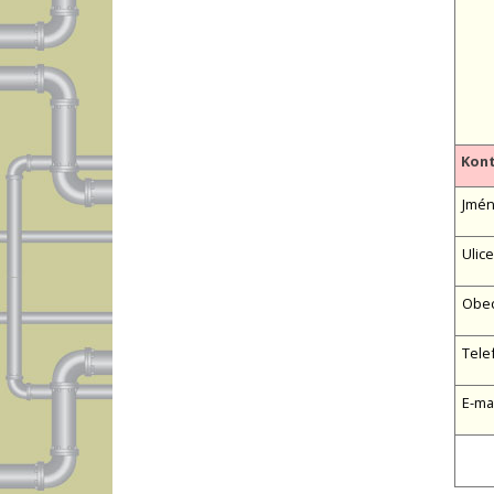
Kont
Jméno
Ulice
Obe
Tele
E-ma