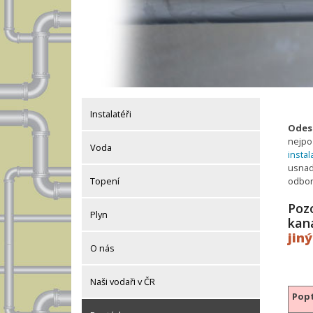
Instalatéři
Odesl
nejpo
Voda
instal
usnadn
odbor
Topení
Pozo
Plyn
kan
jin
O nás
Naši vodaři v ČR
Popt