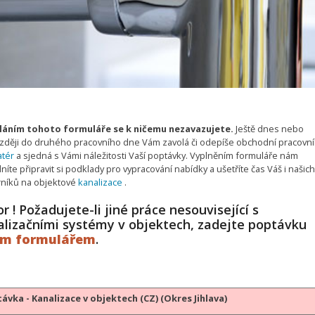
áním tohoto formuláře se k ničemu nezavazujete.
Ještě dnes nebo
zději do druhého pracovního dne Vám zavolá či odepíše obchodní pracovník
atér
a sjedná s Vámi náležitosti Vaší poptávky. Vyplněním formuláře nám
íte připravit si podklady pro vypracování nabídky a ušetříte čas Váš i našich
níků na objektové
kanalizace
.
r ! Požadujete-li jiné práce nesouvisející s
alizačními systémy v objektech, zadejte poptávku
ým formulářem
.
ávka - Kanalizace v objektech (CZ) (Okres Jihlava)