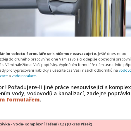
áním tohoto formuláře se k ničemu nezavazujete.
Ještě dnes nebo
zději do druhého pracovního dne Vám zavolá či odepíše obchodní pracovní
 s Vámi náležitosti Vaší poptávky. Vyplněním formuláře nám usnadníte připr
ady pro vypracování nabídky a ušetříte čas Váš i našich odborníků na
vodov
izace
a
vodoinstalace
.
r ! Požadujete-li jiné práce nesouvisející s komple
ením vody, vodovodů a kanalizací, zadejte poptávk
ým formulářem
.
ávka - Voda-Komplexní řešení (CZ) (Okres Písek)