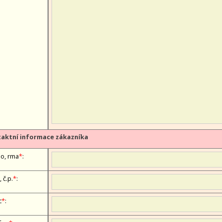
aktní informace zákazníka
, firma
*
:
, č.p.
*
:
c
*
: