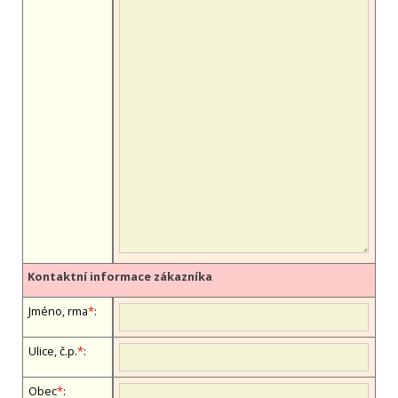
Kontaktní informace zákazníka
Jméno, firma
*
:
Ulice, č.p.
*
:
Obec
*
: