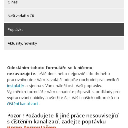
O nás
Naši vodaři v ČR
Poptávka
Aktuality, novinky
Odesláním tohoto formuláře se k ničemu
nezavazujete.
Ještě dnes nebo nejpozději do druhého
pracovního dne Vám zavolá či odepíše obchodní pracovník či
instalatér
a sjedná s Vámi náležitosti Vaší poptávky.
Vyplněním formuláře nám usnadníte připravit si podklady pro
vypracování nabídky a ušetříte čas Váš i našich odborníků na
čištění kanalizací
.
Pozor ! Požadujete-li jiné práce nesouvisející
s čištěním kanalizací, zadejte poptávku
jiným formulářem
.