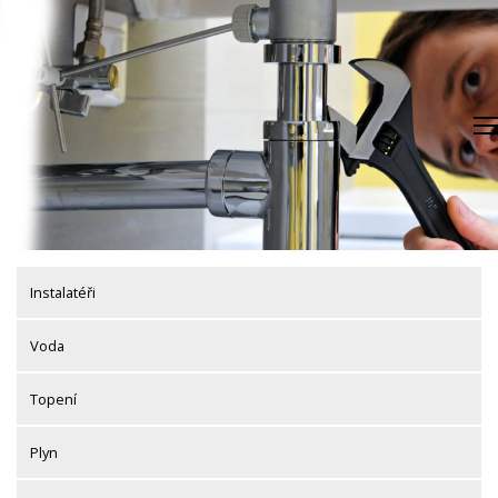
Skip
to
content
Instalatéři
Voda
Topení
Plyn