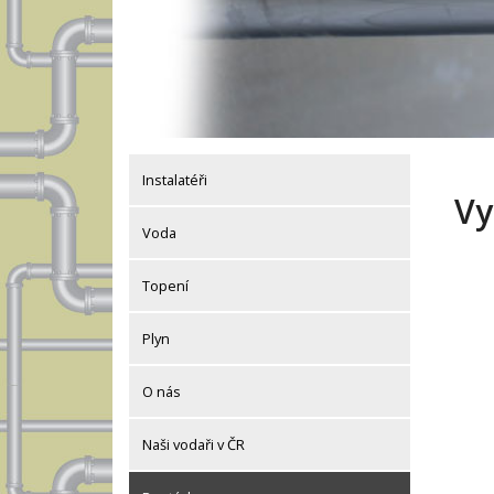
Instalatéři
Vy
Voda
Topení
Plyn
O nás
Naši vodaři v ČR