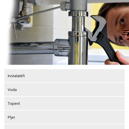
Skip
to
content
Instalatéři
Voda
Topení
Plyn