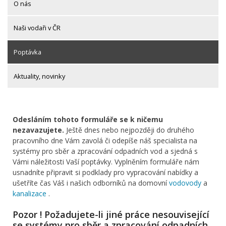
O nás
Naši vodaři v ČR
Poptávka
Aktuality, novinky
Odesláním tohoto formuláře se k ničemu
nezavazujete.
Ještě dnes nebo nejpozději do druhého
pracovního dne Vám zavolá či odepíše náš specialista na
systémy pro sběr a zpracování odpadních vod a sjedná s
Vámi náležitosti Vaší poptávky. Vyplněním formuláře nám
usnadníte připravit si podklady pro vypracování nabídky a
ušetříte čas Váš i našich odborníků na domovní
vodovody
a
kanalizace
.
Pozor ! Požadujete-li jiné práce nesouvisející
se systémy pro sběr a zpracování odpadních